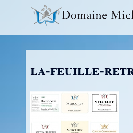
Aller
au
contenu
la-feuille-ret