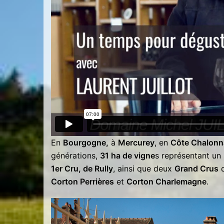
En
Bourgogne,
à
Mercurey
, en
Côte Chalonn
générations,
31 ha de vigne
s représentant un 
1er Cru, de Rully
, ainsi que deux
Grand Crus
d
Corton Perrières
et
Corton Charlemagne
.