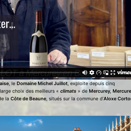
aise
, le
Domaine Michel Juillot
, exploite depuis cinq
large choix des meilleurs «
climats
» de
Mercurey, Mercur
e la
Côte de Beaune
, situés sur la commune d’
Aloxe Corto