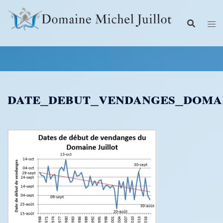
Aller
au
contenu
date_debut_vendanges_doma