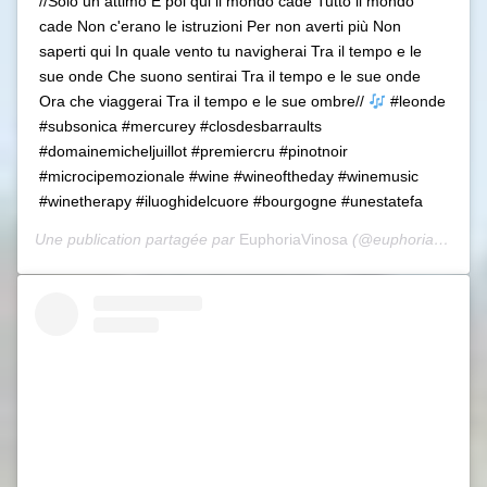
//Solo un attimo E poi qui il mondo cade Tutto il mondo
cade Non c'erano le istruzioni Per non averti più Non
saperti qui In quale vento tu navigherai Tra il tempo e le
sue onde Che suono sentirai Tra il tempo e le sue onde
Ora che viaggerai Tra il tempo e le sue ombre//
#leonde
#subsonica #mercurey #closdesbarraults
#domainemicheljuillot #premiercru #pinotnoir
#microcipemozionale #wine #wineoftheday #winemusic
#winetherapy #iluoghidelcuore #bourgogne #unestatefa
Une publication partagée par
EuphoriaVinosa
(@euphoriavinosa) le