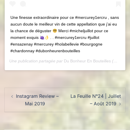
Une finesse extraordinaire pour ce #mercurey1ercru , sans
aucun doute le meilleur vin de cette appellation que j’ai eu
la chance de déguster
Merci #micheljuillot pour ce
moment exquis
. . #mercurey1ercru #juillot
#ensazenay #mercurey #holabellevie #bourgogne
#chardonnay #dubonheurenbouteilles
Une publication partagée par
Du Bonheur En Bouteilles
(@dubonheurenbouteilles) le
Navigation
Instagram Review –
La Feuille N°24 | Juillet
d’article
Mai 2019
– Août 2019