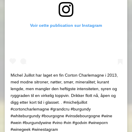
Voir cette publication sur Instagram
Michel Juillot har laget en fin Corton Charlemagne i 2013,
med modne sitroner, nøtter, smør, mineralitet; kurant
lengde, men mangler den heftigste intensiteten, syren og
ryggraden til en virkelig toppvin. Drikker flott nå, åpen og
digg etter kort tid i glasset. . #micheljuillot
#cortoncharlemagne #grandcru #burgundy
#whiteburgundy #bourgogne #vinsdebourgogne #wine
#wein #burgundywine #vino #vin #godvin #wineporn
#winegeek #winestagram