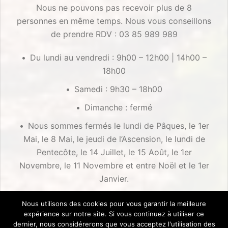
Nous ne pouvons pas recevoir plus de 8
personnes en même temps. Nous vous conseillons
de prendre RDV : 03 85 989 989
Du lundi au vendredi : 9h00 – 12h00 | 14h00 –
18h00
Samedi : 9h30 – 18h00
Dimanche : fermé
Nous sommes fermés le lundi de Pâques, le 1er
Mai, le 8 Mai, le jeudi de l’Ascension, le lundi de
Pentecôte, le 14 Juillet, le 15 Août, le 1er
Novembre, le 11 Novembre et entre Noël et le 1er
Janvier.
Nous utilisons des cookies pour vous garantir la meilleure
expérience sur notre site. Si vous continuez à utiliser ce
dernier, nous considérerons que vous acceptez l'utilisation des