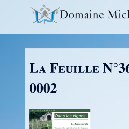
Aller
au
contenu
La Feuille N°3
0002